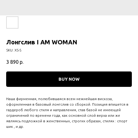
Лонгслив I AM WOMAN
SKU:
XS-S
3 890
р.
BUY NOW
Наша фирменная, полюбившаяся всем нежнейшая вискоза,
оформленная в базовый лонгслив со сборкой. Позиция впишется в
гардероб любого стиля и направления, став базой не имеющей
ограничений по времени года, как основной слой верха или же
являясь подложкой в женственных, строгих образах, стилях : спорт
шик , и др.