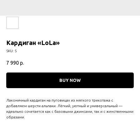
Кардиган «LoLa»
SKU:
S
7 990
р.
BUY NOW
Лаконичный кардиган на пуговицах из мягкого трикотажа с
добавляем шерсти альпаки. Лёгкий, уютный и универсальный —
идеально сочетается как с базовыми джинсами, так и с женственными
образами.