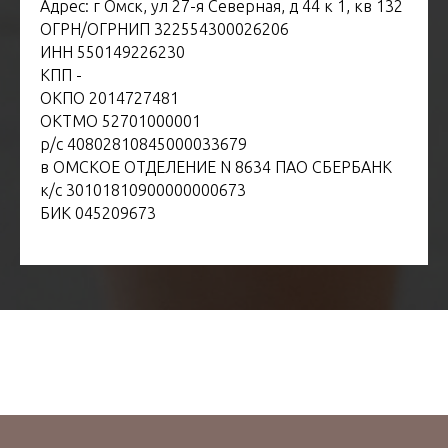
Адрес: г Омск, ул 27-я Северная, д 44 к 1, кв 132
ОГРН/ОГРНИП 322554300026206
ИНН 550149226230
КПП -
ОКПО 2014727481
ОКТМО 52701000001
р/с 40802810845000033679
в ОМСКОЕ ОТДЕЛЕНИЕ N 8634 ПАО СБЕРБАНК
к/с 30101810900000000673
БИК 045209673