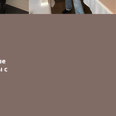
ые
ы с