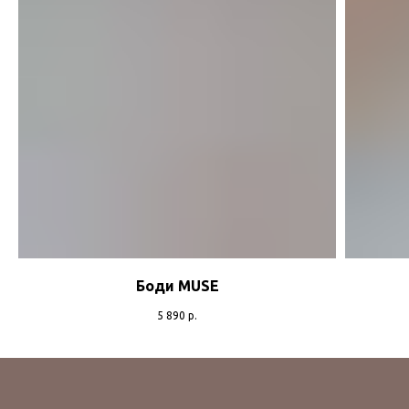
Боди MUSE
5 890
р.